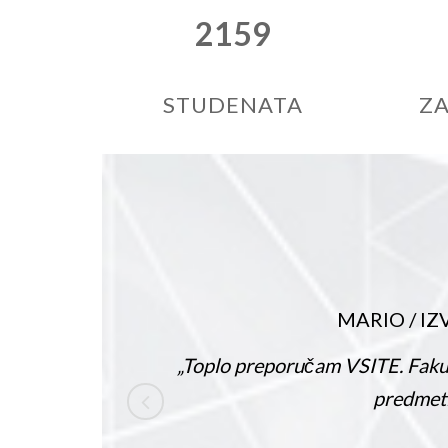
2159
STUDENATA
ZA
MARIO
/
IZVANREDAN STUDENT, 3.
 preporučam VSITE. Fakultet nudi puno znanja i moguć
predmeti su zanimljivi i korisni za svi