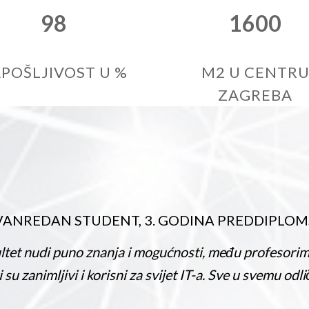
98
1600
POŠLJIVOST U %
M2 U CENTR
ZAGREBA
 GODINA PREDDIPLOMSKOG STUDIJA
nosti, među profesorima i studentima vlada kolegija
jet IT-a. Sve u svemu odličan fakultet.“