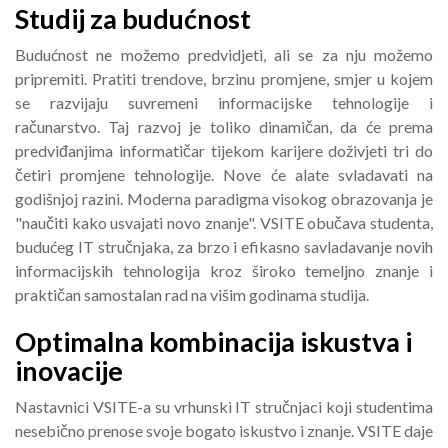
Studij za budućnost
Budućnost ne možemo predvidjeti, ali se za nju možemo
pripremiti. Pratiti trendove, brzinu promjene, smjer u kojem
se razvijaju suvremeni informacijske tehnologije i
računarstvo. Taj razvoj je toliko dinamičan, da će prema
predviđanjima informatičar tijekom karijere doživjeti tri do
četiri promjene tehnologije. Nove će alate svladavati na
godišnjoj razini. Moderna paradigma visokog obrazovanja je
"naučiti kako usvajati novo znanje". VSITE obučava studenta,
budućeg IT stručnjaka, za brzo i efikasno savladavanje novih
informacijskih tehnologija kroz široko temeljno znanje i
praktičan samostalan rad na višim godinama studija.
Optimalna kombinacija iskustva i
inovacije
Nastavnici VSITE-a su vrhunski IT stručnjaci koji studentima
nesebično prenose svoje bogato iskustvo i znanje. VSITE daje