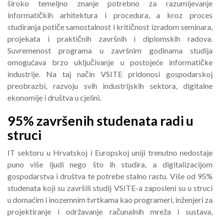
široko temeljno znanje potrebno za razumijevanje
informatičkih arhitektura i procedura, a kroz proces
studiranja potiče samostalnost i kritičnost izradom seminara,
projekata i praktičnih završnih i diplomskih radova.
Suvremenost programa u završnim godinama studija
omogućava brzo uključivanje u postojeće informatičke
industrije. Na taj način VSITE pridonosi gospodarskoj
preobrazbi, razvoju svih industrijskih sektora, digitalne
ekonomije i društva u cjelini.
95% završenih studenata radi u
struci
IT sektoru u Hrvatskoj i Europskoj uniji trenutno nedostaje
puno više ljudi nego što ih studira, a digitalizacijom
gospodarstva i društva te potrebe stalno rastu. Više od 95%
studenata koji su završili studij VSITE-a zaposleni su u struci
u domaćim i inozemnim tvrtkama kao programeri, inženjeri za
projektiranje i održavanje računalnih mreža i sustava,