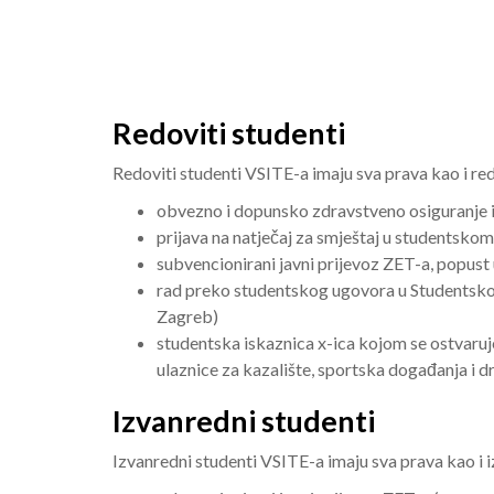
Redoviti studenti
Redoviti studenti VSITE-a imaju sva prava kao i redo
obvezno i dopunsko zdravstveno osiguranje i
prijava na natječaj za smještaj u studentsk
subvencionirani javni prijevoz ZET-a, popus
rad preko studentskog ugovora u Studentsko
Zagreb)
studentska iskaznica x-ica kojom se ostvaruj
ulaznice za kazalište, sportska događanja i dr
Izvanredni studenti
Izvanredni studenti VSITE-a imaju sva prava kao i iz