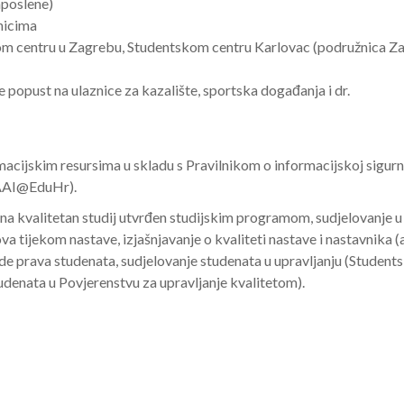
aposlene)
nicima
m centru u Zagrebu, Studentskom centru Karlovac (podružnica Za
 popust na ulaznice za kazalište, sportska događanja i dr.
rmacijskim resursima u skladu s Pravilnikom o informacijskoj sigur
 AAI@EduHr).
a kvalitetan studij utvrđen studijskim programom, sudjelovanje u 
ova tijekom nastave, izjašnjavanje o kvaliteti nastave i nastavnika 
de prava studenata, sudjelovanje studenata u upravljanju (Students
udenata u Povjerenstvu za upravljanje kvalitetom).