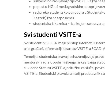
subvencionirani javni prijevoz ZET-a (za nez
popust u HŽ-u i međugradskim autoprijevoz
rad preko studentskog ugovora u Studentsko
Zagreb) (za nezaposlene)
studentska iskaznica x-ica kojom se ostvaruje
Svi studenti VSITE-a
Svi studenti VSITE-a imaju pristup internetu i info
a (e-građani, informacijski sustav VSITE-a SCAD,
Temeljna studentska prava podrazumijevaju pravo n
mentorski rad, slobodu mišljenja i iskazivanja stav
sukladno Statutu VSITE-a, pritužbu za slučaj povre
VSITE-a, Studentski pravobranitelj, predstavnik st