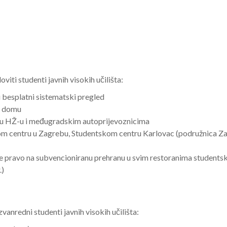
viti studenti javnih visokih učilišta:
 besplatni sistematski pregled
om domu
t u HŽ-u i međugradskim autoprijevoznicima
m centru u Zagrebu, Studentskom centru Karlovac (podružnica Za
e pravo na subvencioniranu prehranu u svim restoranima studentsk
.)
vanredni studenti javnih visokih učilišta: