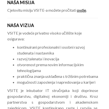
NAŠA MISIJA
Cjelovitu misiju VSITE-a možete pročitati
ovdje
.
NAŠA VIZIJA
VSITE je vodeće privatno visoko učilište koje
osigurava:
kontinuirani profesionalni i osobni razvoj
studenata i nastavnika
razvoj talenata i inovacija
otvorenost prema novim informacijskim
tehnologijama
praktična znanja usklađena s tržišnim potrebama
mogućnosti zaposlenja i napredovanja u karijeri
VSITE je inkubator IT stručnjaka koji doprinose
gospodarstvu, digitalnoj ekonomiji i društvu. Kroz
partnerstva s gospodarstvom i akademskom
zajednicom, VSITE kontinuirano raste i razvija se.