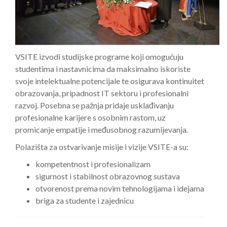
VSITE izvodi studijske programe koji omogućuju
studentima i nastavnicima da maksimalno iskoriste
svoje intelektualne potencijale te osigurava kontinuitet
obrazovanja, pripadnost IT sektoru i profesionalni
razvoj. Posebna se pažnja pridaje usklađivanju
profesionalne karijere s osobnim rastom, uz
promicanje empatije i međusobnog razumijevanja.
Polazišta za ostvarivanje misije i vizije VSITE-a su:
kompetentnost i profesionalizam
sigurnost i stabilnost obrazovnog sustava
otvorenost prema novim tehnologijama i idejama
briga za studente i zajednicu