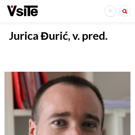
Skip
to
Search
main
content
Jurica Đurić, v. pred.