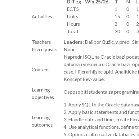
DIT zg - Win 25/26
T
N
L
ECTS
1
0
1
Activities
Units
15
0
1
Hours
2
0
2
Total
30
0
3
Teachers
Leaders:
Dalibor Bužić, v. pred., Sin
Prerequisits
None
Napredni SQL na Oracle bazi podatak
datuma i vremena u Oracle bazi, ope
Content
case. Hijerarhijske upiti. Analitičk
Koncept key-value.
Learning
Osposobiti studenta za programiran
objectives
1. Apply SQL to the Oracle database
2. Apply basic statements and funct
Learning
3. Handle date and time, create hier
outcomes
4. Use analytical functions, define t
5. Optimize alternative databases,