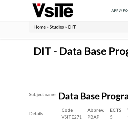
Skip
to
APPLY F
main
content
Home
Studies
DIT
Breadcrumb
DIT - Data Base Pr
Data Base Prog
Subject name
Code
Abbrev.
ECTS
Details
VSITE271
PBAP
5