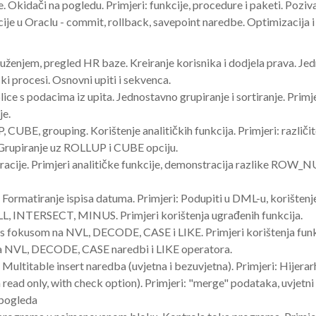
be. Okidači na pogledu. Primjeri: funkcije, procedure i paketi. Poziv
je u Oraclu - commit, rollback, savepoint naredbe. Optimizacija i i
ruženjem, pregled HR baze. Kreiranje korisnika i dodjela prava. Je
i procesi. Osnovni upiti i sekvenca.
blice s podacima iz upita. Jednostavno grupiranje i sortiranje. Prim
je.
UBE, grouping. Korištenje analitičkih funkcija. Primjeri: različit
 Grupiranje uz ROLLUP i CUBE opciju.
peracije. Primjeri analitičke funkcije, demonstracija razlike 
. Formatiranje ispisa datuma. Primjeri: Podupiti u DML-u, korište
 INTERSECT, MINUS. Primjeri korištenja ugrađenih funkcija.
 s fokusom na NVL, DECODE, CASE i LIKE. Primjeri korištenja funk
nja NVL, DECODE, CASE naredbi i LIKE operatora.
. Multitable insert naredba (uvjetna i bezuvjetna). Primjeri: Hijerarhi
ead only, with check option). Primjeri: "merge" podataka, uvjetni i
a pogleda