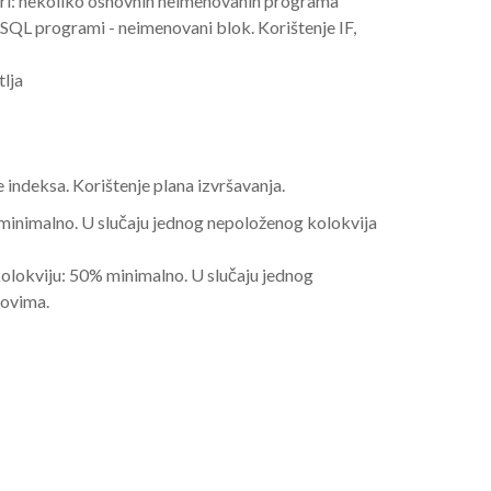
ri: nekoliko osnovnih neimenovanih programa
PL/SQL programi - neimenovani blok. Korištenje IF,
tlja
e indeksa. Korištenje plana izvršavanja.
% minimalno. U slučaju jednog nepoloženog kolokvija
kolokviju: 50% minimalno. U slučaju jednog
kovima.