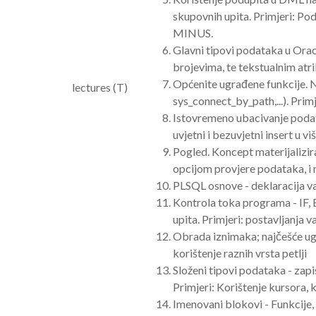
skupovnih upita. Primjeri: 
MINUS.
Glavni tipovi podataka u Orac
brojevima, te tekstualnim atr
Općenite ugrađene funkcije. N
lectures (T)
sys_connect_by_path,...). Prim
Istovremeno ubacivanje podata
uvjetni i bezuvjetni insert u v
Pogled. Koncept materijalizir
opcijom provjere podataka, i m
PLSQL osnove - deklaracija var
Kontrola toka programa - IF, 
upita. Primjeri: postavljanja v
Obrada iznimaka; najčešće ugr
korištenje raznih vrsta petlji
Složeni tipovi podataka - zapis
Primjeri: Korištenje kursora, 
Imenovani blokovi - Funkcije, 