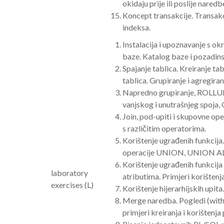
okidaju prije ili poslije nared
Koncept transakcije. Transakci
indeksa.
Instalacija i upoznavanje s ok
baze. Katalog baze i pozadinsk
Spajanje tablica. Kreiranje ta
tablica. Grupiranje i agregiran
Napredno grupiranje, ROLLUP, C
vanjskog i unutrašnjeg spoja,
Join, pod-upiti i skupovne o
s različitim operatorima.
Korištenje ugrađenih funkcija
operacije UNION, UNION ALL,
Korištenje ugrađenih funkcija
laboratory
atributima. Primjeri korište
exercises (L)
Korištenje hijerarhijskih upita
Merge naredba. Pogledi (with r
primjeri kreiranja i korištenj