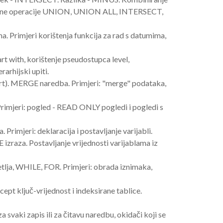
kupovne operacije UNION, UNION ALL, INTERSECT,
a. Primjeri korištenja funkcija za rad s datumima,
rt with, korištenje pseudostupca level,
arhijski upiti.
sert). MERGE naredba. Primjeri: "merge" podataka,
Primjeri: pogled - READ ONLY pogledi i pogledi s
Primjeri: deklaracija i postavljanje varijabli.
izraza. Postavljanje vrijednosti varijablama iz
etlja, WHILE, FOR. Primjeri: obrada iznimaka,
cept ključ-vrijednost i indeksirane tablice.
 svaki zapis ili za čitavu naredbu, okidači koji se