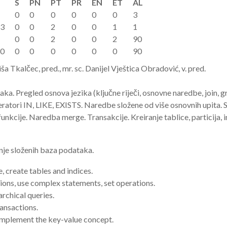
S
PN
PT
PR
EN
ET
AL
0
0
0
0
0
0
3
3
0
0
2
0
0
1
1
0
0
2
0
0
2
90
0
0
0
0
0
0
0
90
iša Tkalčec, pred., mr. sc. Danijel Vještica Obradović, v. pred.
a. Pregled osnova jezika (ključne riječi, osnovne naredbe, join, gr
ratori IN, LIKE, EXISTS. Naredbe složene od više osnovnih upita. 
e funkcije. Naredba merge. Transakcije. Kreiranje tablice, particij
je složenih baza podataka.
, create tables and indices.
ions, use complex statements, set operations.
archical queries.
ransactions.
 implement the key-value concept.