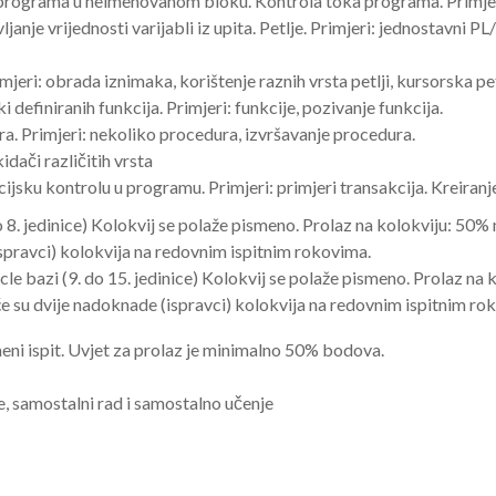
 programa u neimenovanom bloku. Kontrola toka programa. Primje
ljanje vrijednosti varijabli iz upita. Petlje. Primjeri: jednostavni 
jeri: obrada iznimaka, korištenje raznih vrsta petlji, kursorska pe
ki definiranih funkcija. Primjeri: funkcije, pozivanje funkcija.
ra. Primjeri: nekoliko procedura, izvršavanje procedura.
idači različitih vrsta
ijsku kontrolu u programu. Primjeri: primjeri transakcija. Kreiranj
do 8. jedinice) Kolokvij se polaže pismeno. Prolaz na kolokviju: 50
pravci) kolokvija na redovnim ispitnim rokovima.
e bazi (9. do 15. jedinice) Kolokvij se polaže pismeno. Prolaz na 
 su dvije nadoknade (ispravci) kolokvija na redovnim ispitnim ro
meni ispit. Uvjet za prolaz je minimalno 50% bodova.
je, samostalni rad i samostalno učenje