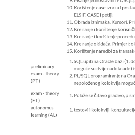
Pisanje jednostavnih PL/SQL
Korištenje case izraza i postav
ELSIF, CASE i petlji.
Obrada iznimaka. Kursori. Prim
Kreiranje i korištenje korisnič
Kreiranje i korištenje procedu
Kreiranje okidača. Primjeri: ok
Korištenje naredbi za transakc
SQL upiti na Oracle bazi (1. 
preliminary
moguće su dvije nadoknade (is
exam - theory
PL/SQL programiranje na Oracl
(PT)
nepoloženog kolokvija moguće
exam - theory
Polaže se čitavo gradivo, pis
(ET)
autonomus
testovi i kolokviji, konzultaci
learning (AL)