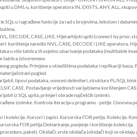
Podupiti u DML-u, korištenje operatora IN, EXISTS, ANY, ALL, s
le SQL-u i ugrađene funkcije za rad s brojevima, tekstom i datumim
ibutima.
VL, DECODE, CASE, LIKE. Hijerarhijski upiti (connect by prior, sta
jeri: korištenja naredbi NVL, CASE, DECODE i LIKE operatora. Hijer
ka u više tablica ili uvjetno ubacivanje podataka (multitable in
iše tablica istovremeno
anog pogleda. Primjene u skladištima podataka i replikaciji baza. 
aterijalizirani pogled.
ijabli, tipovi podataka, osnovni delimiteri, struktura PL/SQL bloka. 
ELSIF, CASE. Postavljanje vrijednosti varijablama korištenjem CASE 
arijabli iz SQL upita, primjeri obrade najčešćih iznimki.
ađene iznimke. Kontrola iteracija u programu - petlje. Osnovna p
i i kolekcije. Kursori i zapisi. Kursorska FOR petlja. Kolekcije. Kon
kursorska FOR petlja.Deklariranje, punjenje i korištenje kolekcija.
procedure, paketi. Okidači, vrste okidača (okidači koji se okidaju za