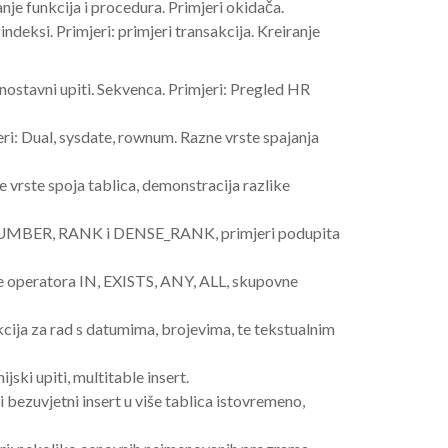
anje funkcija i procedura. Primjeri okidača.
ndeksi. Primjeri: primjeri transakcija. Kreiranje
dnostavni upiti. Sekvenca. Primjeri: Pregled HR
jeri: Dual, sysdate, rownum. Razne vrste spajanja
e vrste spoja tablica, demonstracija razlike
ROW_NUMBER, RANK i DENSE_RANK, primjeri podupita
nje operatora IN, EXISTS, ANY, ALL, skupovne
cija za rad s datumima, brojevima, te tekstualnim
jski upiti, multitable insert.
 bezuvjetni insert u više tablica istovremeno,