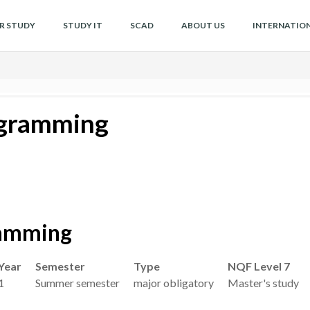
OR STUDY
STUDY IT
SCAD
ABOUT US
INTERNATIO
ogramming
ramming
Year
Semester
Type
NQF Level 7
1
Summer semester
major obligatory
Master's study