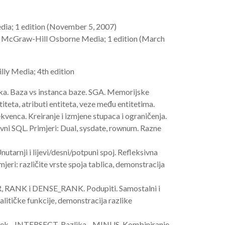
ia; 1 edition (November 5, 2007)
 McGraw-Hill Osborne Media; 1 edition (March
lly Media; 4th edition
aka. Baza vs instanca baze. SGA. Memorijske
iteta, atributi entiteta, veze među entitetima.
Sekvenca. Kreiranje i izmjene stupaca i ograničenja.
ni SQL. Primjeri: Dual, sysdate, rownum. Razne
utarnji i lijevi/desni/potpuni spoj. Refleksivna
eri: različite vrste spoja tablica, demonstracija
R, RANK i DENSE_RANK. Podupiti. Samostalni i
litičke funkcije, demonstracija razlike
jek - INTERSECT. Razlika - MINUS. Kombiniranje