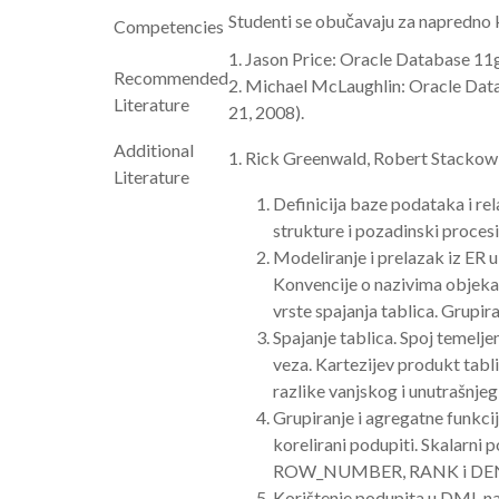
Studenti se obučavaju za napredno 
Competencies
1. Jason Price: Oracle Database 1
Recommended
2. Michael McLaughlin: Oracle Da
Literature
21, 2008).
Additional
1. Rick Greenwald, Robert Stackowia
Literature
Definicija baze podataka i r
strukture i pozadinski procesi
Modeliranje i prelazak iz ER u 
Konvencije o nazivima objeka
vrste spajanja tablica. Grupira
Spajanje tablica. Spoj temelje
veza. Kartezijev produkt tabli
razlike vanjskog i unutrašnje
Grupiranje i agregatne funk
korelirani podupiti. Skalarni
ROW_NUMBER, RANK i DENSE_R
Korištenje podupita u DML n