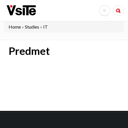
Skip
to
Search
main
content
Home
Studies
IT
Breadcrumb
Predmet