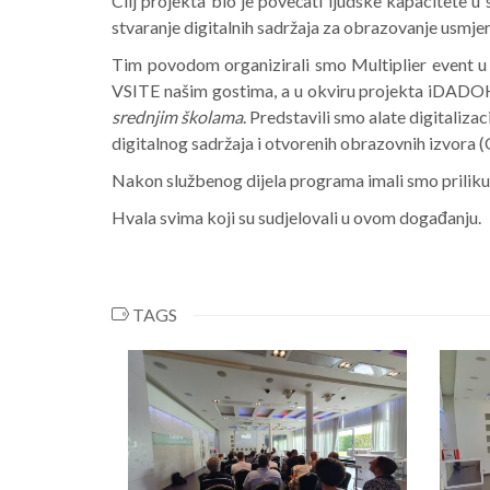
Cilj projekta bio je povećati ljudske kapacitete u s
stvaranje digitalnih sadržaja za obrazovanje usmje
Tim povodom organizirali smo Multiplier event u 
VSITE našim gostima, a u okviru projekta iDADO
srednjim školama
. Predstavili smo alate digitalizac
digitalnog sadržaja i otvorenih obrazovnih izvora 
Nakon službenog dijela programa imali smo priliku r
Hvala svima koji su sudjelovali u ovom događanju.
TAGS