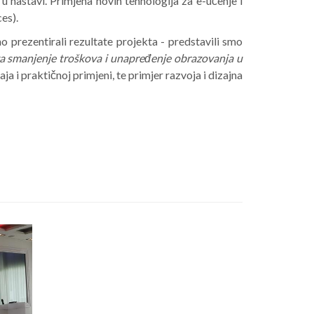
a u nastavi. Primjena novih tehnologija za e-učenje i
es).
prezentirali rezultate projekta - predstavili smo
 za smanjenje troškova i unapređenje obrazovanja u
ja i praktičnoj primjeni, te primjer razvoja i dizajna