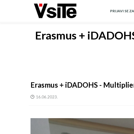
Skoči
na
PRIJAVI SE Z
glavni
sadržaj
Erasmus + iDADOHS 
Erasmus + iDADOHS - Multiplie
16.06.2023.