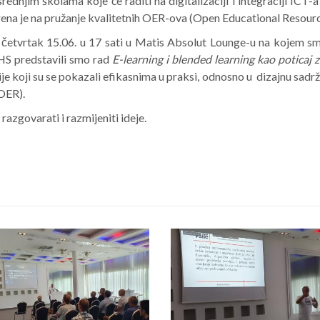
rednjim školama koje će raditi na digitalizaciji i integraciji ICT-
rena je na pružanje kvalitetnih OER-ova (Open Educational Resourc
četvrtak 15.06. u 17 sati u Matis Absolut Lounge-u na kojem smo 
HS predstavili smo rad
E-learning i blended learning kao poticaj
ije koji su se pokazali efikasnima u praksi, odnosno u dizajnu sadrža
(OER).
azgovarati i razmijeniti ideje.