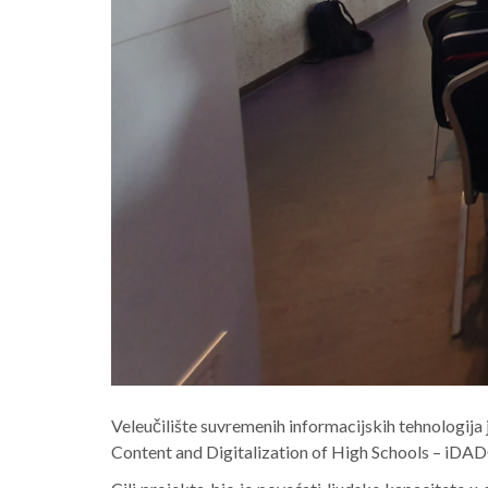
Veleučilište suvremenih informacijskih tehnologija j
Content and Digitalization of High Schools – iDADO