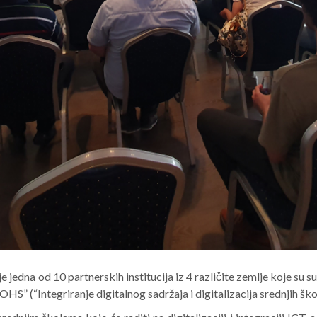
e jedna od 10 partnerskih institucija iz 4 različite zemlje koje su 
HS” (“Integriranje digitalnog sadržaja i digitalizacija srednjih š