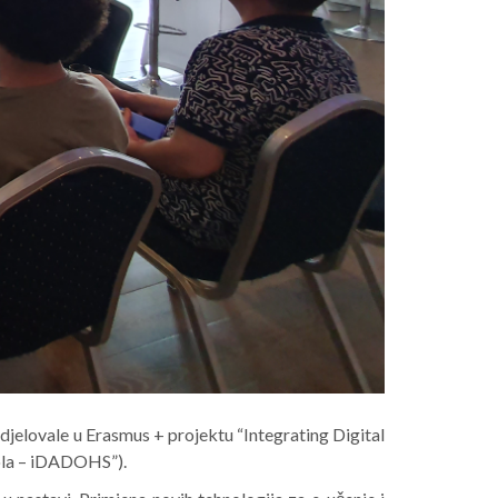
sudjelovale u Erasmus + projektu “Integrating Digital
kola – iDADOHS”).