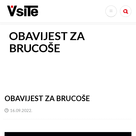
Skoči
na
Search
glavni
sadržaj
OBAVIJEST ZA
BRUCOŠE
OBAVIJEST ZA BRUCOŠE
16.09.2022.