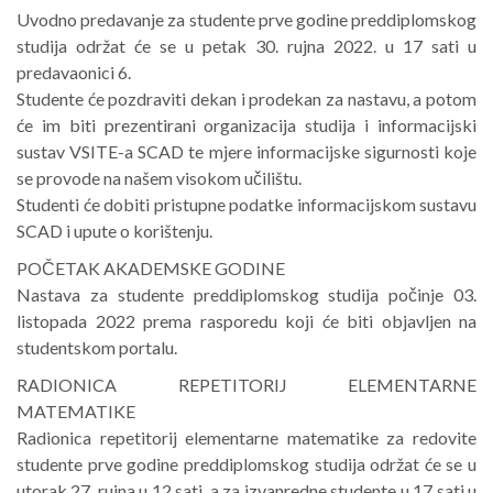
Uvodno predavanje za studente prve godine preddiplomskog
studija održat će se u petak 30. rujna 2022. u 17 sati u
predavaonici 6.
Studente će pozdraviti dekan i prodekan za nastavu, a potom
će im biti prezentirani organizacija studija i informacijski
sustav VSITE-a SCAD te mjere informacijske sigurnosti koje
se provode na našem visokom učilištu.
Studenti će dobiti pristupne podatke informacijskom sustavu
SCAD i upute o korištenju.
POČETAK AKADEMSKE GODINE
Nastava za studente preddiplomskog studija počinje 03.
listopada 2022 prema rasporedu koji će biti objavljen na
studentskom portalu.
RADIONICA REPETITORIJ ELEMENTARNE
MATEMATIKE
Radionica repetitorij elementarne matematike za redovite
studente prve godine preddiplomskog studija održat će se u
utorak 27. rujna u 12 sati, a za izvanredne studente u 17 sati u