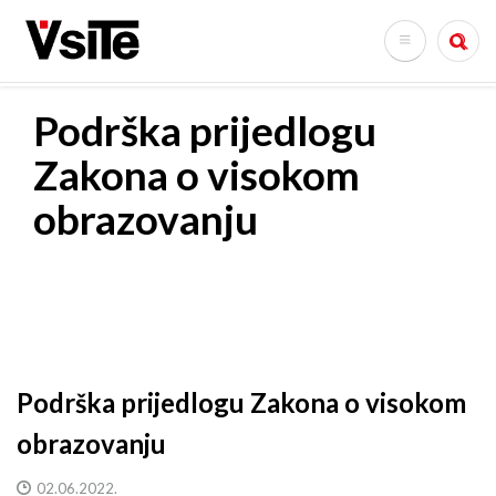
Skoči
na
Search
glavni
sadržaj
Podrška prijedlogu
Zakona o visokom
obrazovanju
Podrška prijedlogu Zakona o visokom
obrazovanju
02.06.2022.