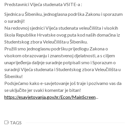
Predstavnici Vijeća studenata VSITE-a :
Sjednica u Šibeniku, jednoglasna podrška Zakonu i sporazum
o suradnji!
Na redovnoj sjednici Vijeća studenata veleučilišta i visokih
škola Republike Hrvatske ovog puta kod naših domaćina iz
Studentskog zbora Veleučilišta u Šibeniku.
Pružili smo jednoglasnu podršku prijedlogu Zakona o
visokom obrazovanju i znanstvenoj djelatnosti, a s ciljem
unaprijeđenja daljnje suradnje potpisali smo i Sporazum o
suradnji Vijeća studenata i Studentskog zbora Veleučilišta u
Šibeniku!
Podsjećamo kako e-savjetovanje još traje i pozivamo vas da
se uključite jer svaki komentar je bitan!
https://esavjetovanja.gov.hr/Econ/MainScreen
...
TAGS