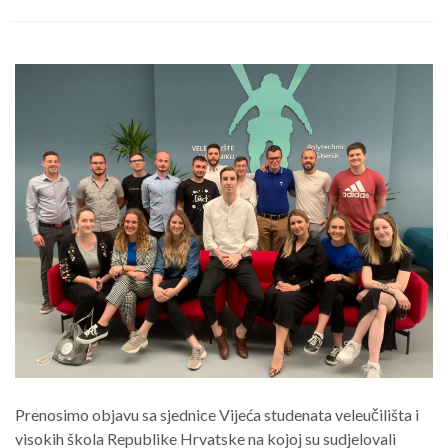
Prenosimo objavu sa sjednice Vijeća studenata veleučilišta i
visokih škola Republike Hrvatske na kojoj su sudjelovali