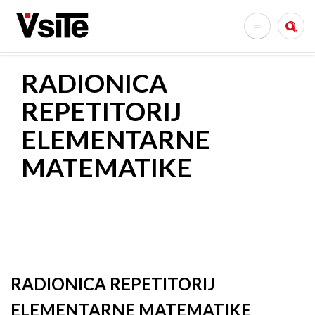
Skoči
na
Search
glavni
sadržaj
RADIONICA
REPETITORIJ
ELEMENTARNE
MATEMATIKE
RADIONICA REPETITORIJ
ELEMENTARNE MATEMATIKE