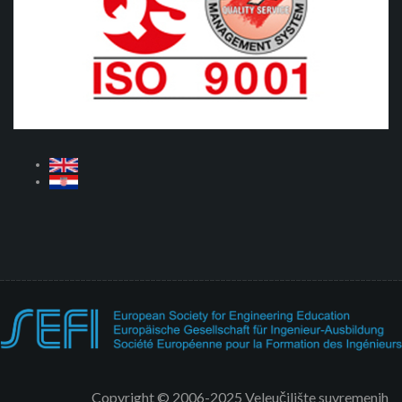
Copyright © 2006-2025 Veleučilište suvremenih