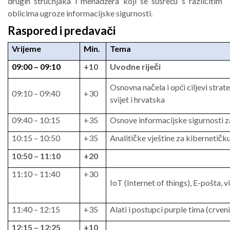
drugih stručnjaka i menadžera koji se susreću s različitim
oblicima ugroze informacijske sigurnosti.
Raspored i predavači
Vrijeme
Min.
Tema
09:00 – 09:10
+10
Uvodne riječi
Osnovna načela i opći ciljevi strate
09:10 – 09:40
+30
svijet i hrvatska
09:40 – 10:15
+35
Osnove informacijske sigurnosti z
10:15 – 10:50
+35
Analitičke vještine za kibernetičk
10:50 – 11:10
+20
11:10 – 11:40
+30
IoT (Internet of things), E-pošta, v
11:40 – 12:15
+35
Alati i postupci purple tima (crveni
12:15 – 12:25
+10