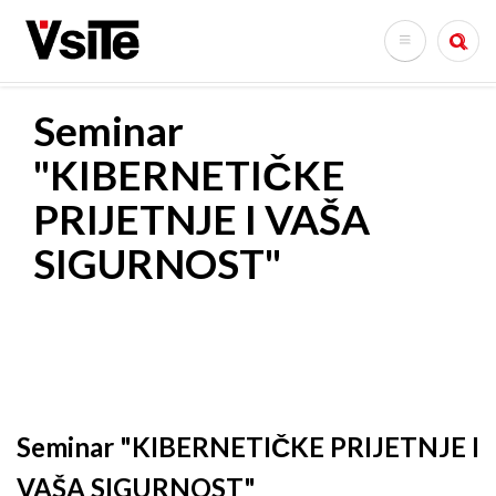
Skoči
na
Search
glavni
sadržaj
Seminar
"KIBERNETIČKE
PRIJETNJE I VAŠA
SIGURNOST"
Seminar "KIBERNETIČKE PRIJETNJE I
VAŠA SIGURNOST"