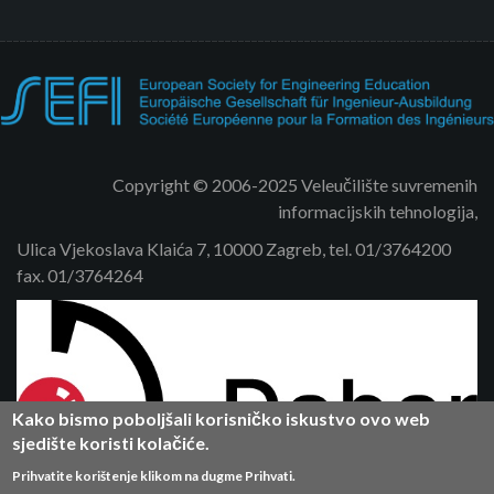
Copyright © 2006-2025 Veleučilište suvremenih
informacijskih tehnologija,
Ulica Vjekoslava Klaića 7, 10000 Zagreb, tel. 01/3764200
fax. 01/3764264
Kako bismo poboljšali korisničko iskustvo ovo web
sjedište koristi kolačiće.
Prihvatite korištenje klikom na dugme Prihvati.