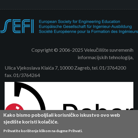
Copyright © 2006-2025 Veleučilište suvremenih
informacijskih tehnologija,
Ulica Vjekoslava Klaića 7, 10000 Zagreb, tel. 01/3764200
fax. 01/3764264
Kako bismo poboljšali korisničko iskustvo ovo web
sjedište koristi kolačiće.
Prihvatite korištenje klikom na dugme Prihvati.