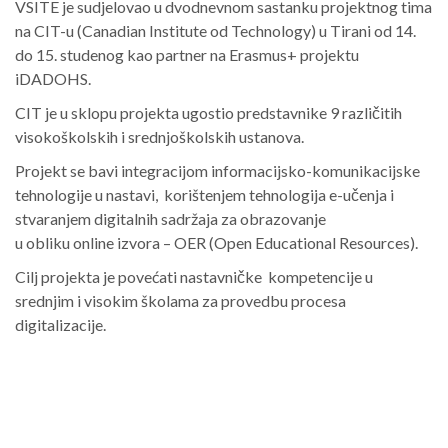
VSITE je sudjelovao u dvodnevnom sastanku projektnog tima
na CIT-u (Canadian Institute od Technology) u Tirani od 14.
do 15. studenog kao partner na Erasmus+ projektu
iDADOHS.
CIT je u sklopu projekta ugostio predstavnike 9 različitih
visokoškolskih i srednjoškolskih ustanova.
Projekt se bavi integracijom informacijsko-komunikacijske
tehnologije u nastavi, korištenjem tehnologija e-učenja i
stvaranjem digitalnih sadržaja za obrazovanje
u obliku online izvora – OER (Open Educational Resources).
Cilj projekta je povećati nastavničke kompetencije u
srednjim i visokim školama za provedbu procesa
digitalizacije.