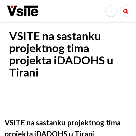
Skoči
na
Search
glavni
sadržaj
VSITE na sastanku
projektnog tima
projekta iDADOHS u
Tirani
VSITE na sastanku projektnog tima
projekta iDADOHS u Tirani