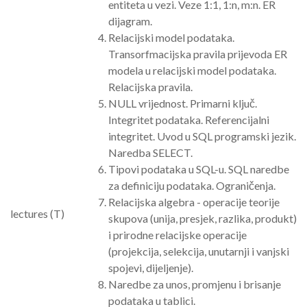
entiteta u vezi. Veze 1:1, 1:n, m:n. ER
dijagram.
Relacijski model podataka.
Transorfmacijska pravila prijevoda ER
modela u relacijski model podataka.
Relacijska pravila.
NULL vrijednost. Primarni ključ.
Integritet podataka. Referencijalni
integritet. Uvod u SQL programski jezik.
Naredba SELECT.
Tipovi podataka u SQL-u. SQL naredbe
za definiciju podataka. Ograničenja.
Relacijska algebra - operacije teorije
lectures (T)
skupova (unija, presjek, razlika, produkt)
i prirodne relacijske operacije
(projekcija, selekcija, unutarnji i vanjski
spojevi, dijeljenje).
Naredbe za unos, promjenu i brisanje
podataka u tablici.