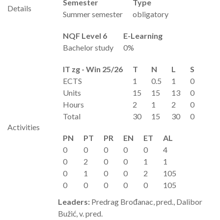
Semester
Type
Details
Summer semester
obligatory
NQF Level 6
E-Learning
Bachelor study
0%
IT zg - Win 25/26
T
N
L
S
ECTS
1
0.5
1
0
Units
15
15
13
0
Hours
2
1
2
0
Total
30
15
30
0
Activities
PN
PT
PR
EN
ET
AL
0
0
0
0
0
4
0
2
0
0
1
1
0
1
0
0
2
105
0
0
0
0
0
105
Leaders:
Predrag Brođanac, pred., Dalibor
Bužić, v. pred.