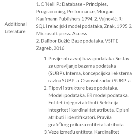
1. O’Neil, P.: Database - Principles,
Programming, Performance, Morgan
Kaufmann Publishers 1994. 2. Vujnović, R.:
Additional
SQL i relacijski model podataka, Znak, 1995 3.
Literature
Microsoft press: Access
2. Dalibor Bužić: Baze podataka, VSITE,
Zagreb, 2016
Povijesni razvoj baza podataka. Sustav
za upravljanje bazama podataka
(SUBP). Interna, koncepcijska i eksterna
razina SUBP-a. Osnovni zadaci SUBP-a.
Tipovi i strukture baze podataka.
Modeli podataka. ER model podataka.
Entitet i njegovi atributi. Selekcija,
integritet i kardinalitet atributa. Opisni
atributi i identifikatori. Pravila
grafičkog prikaza entiteta i atributa.
Veze između entiteta. Kardinalitet