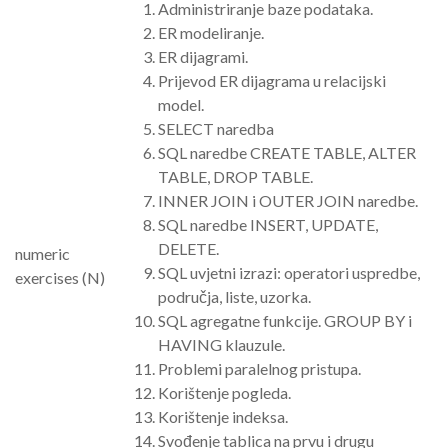
Administriranje baze podataka.
ER modeliranje.
ER dijagrami.
Prijevod ER dijagrama u relacijski
model.
SELECT naredba
SQL naredbe CREATE TABLE, ALTER
TABLE, DROP TABLE.
INNER JOIN i OUTER JOIN naredbe.
SQL naredbe INSERT, UPDATE,
DELETE.
numeric
SQL uvjetni izrazi: operatori uspredbe,
exercises (N)
područja, liste, uzorka.
SQL agregatne funkcije. GROUP BY i
HAVING klauzule.
Problemi paralelnog pristupa.
Korištenje pogleda.
Korištenje indeksa.
Svođenje tablica na prvu i drugu