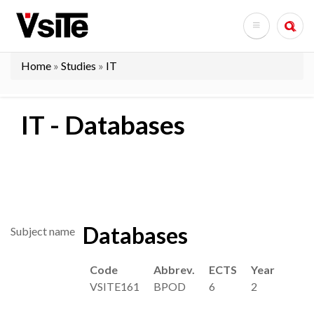
Skip
to
Search
main
content
Home
Studies
IT
Breadcrumb
IT - Databases
Databases
Subject name
Code
Abbrev.
ECTS
Year
VSITE161
BPOD
6
2