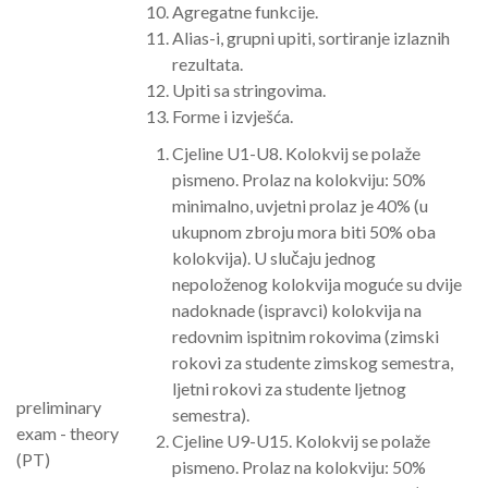
Agregatne funkcije.
Alias-i, grupni upiti, sortiranje izlaznih
rezultata.
Upiti sa stringovima.
Forme i izvješća.
Cjeline U1-U8. Kolokvij se polaže
pismeno. Prolaz na kolokviju: 50%
minimalno, uvjetni prolaz je 40% (u
ukupnom zbroju mora biti 50% oba
kolokvija). U slučaju jednog
nepoloženog kolokvija moguće su dvije
nadoknade (ispravci) kolokvija na
redovnim ispitnim rokovima (zimski
rokovi za studente zimskog semestra,
ljetni rokovi za studente ljetnog
preliminary
semestra).
exam - theory
Cjeline U9-U15. Kolokvij se polaže
(PT)
pismeno. Prolaz na kolokviju: 50%