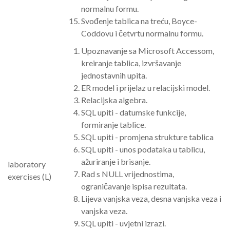
normalnu formu.
Svođenje tablica na treću, Boyce-
Coddovu i četvrtu normalnu formu.
Upoznavanje sa Microsoft Accessom,
kreiranje tablica, izvršavanje
jednostavnih upita.
ER model i prijelaz u relacijski model.
Relacijska algebra.
SQL upiti - datumske funkcije,
formiranje tablice.
SQL upiti - promjena strukture tablica
SQL upiti - unos podataka u tablicu,
ažuriranje i brisanje.
laboratory
Rad s NULL vrijednostima,
exercises (L)
ograničavanje ispisa rezultata.
Lijeva vanjska veza, desna vanjska veza i
vanjska veza.
SQL upiti - uvjetni izrazi.