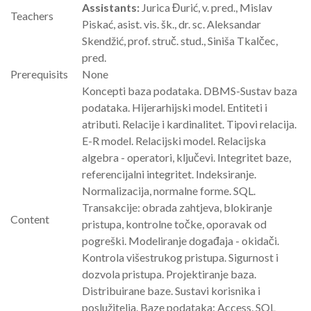
Assistants:
Jurica Đurić, v. pred., Mislav
Teachers
Piskać, asist. vis. šk., dr. sc. Aleksandar
Skendžić, prof. struč. stud., Siniša Tkalčec,
pred.
Prerequisits
None
Koncepti baza podataka. DBMS-Sustav baza
podataka. Hijerarhijski model. Entiteti i
atributi. Relacije i kardinalitet. Tipovi relacija.
E-R model. Relacijski model. Relacijska
algebra - operatori, ključevi. Integritet baze,
referencijalni integritet. Indeksiranje.
Normalizacija, normalne forme. SQL.
Transakcije: obrada zahtjeva, blokiranje
Content
pristupa, kontrolne točke, oporavak od
pogreški. Modeliranje događaja - okidači.
Kontrola višestrukog pristupa. Sigurnost i
dozvola pristupa. Projektiranje baza.
Distribuirane baze. Sustavi korisnika i
poslužitelja. Baze podataka: Access, SQL