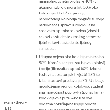
minimalno, uvjetni prolaz je 40% (u
ukupnom zbroju mora biti 50% oba
kolokvija). U slučaju jednog
nepoloženog kolokvija moguće su dvije
nadoknade (ispravci) kolokvija na
redovnim ispitnim rokovima (zimski
rokovi za studente zimskog semestra,
ljetni rokovi za studente ljetnog
semestra).
Ukupna ocjena oba kolokija minimalno
50%. Konačnu ocjenu sačinjava kolokvij
teorije (ili rezultat ispita) 80%, izlazni
testovi laboratorijskih vježbi 13% te
izlazni testovi predavanja 7%. U slučaju
nepoloženog jednog kolokvija, student
ima mogućnost popravka (ponavljanja)
kolokvija dva puta. Ako u ta dva
exam - theory
dodatna pokušaja ne uspije položiti
(ET)
kolokvij, ispada iz bolonjskog sustava