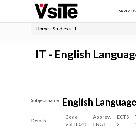
Skip
to
APPLY F
main
content
Home
Studies
IT
Breadcrumb
IT - English Languag
English Language
Subject name
Code
Abbrev.
ECTS
Details
VSITE041
ENG1
2