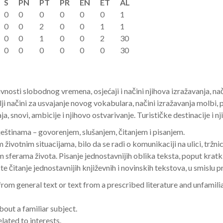
S
PN
PT
PR
EN
ET
AL
0
0
0
0
0
0
1
0
0
2
0
0
1
1
0
0
1
0
0
2
30
0
0
0
0
0
0
30
ivnosti slobodnog vremena, osjećaji i načini njihova izražavanja, n
ji načini za usvajanje novog vokabulara, načini izražavanja molbi, p
a, snovi, ambicije i njihovo ostvarivanje. Turističke destinacije i nj
ještinama – govorenjem, slušanjem, čitanjem i pisanjem.
votnim situacijama, bilo da se radi o komunikaciji na ulici, tržnici
sferama života. Pisanje jednostavnijih oblika teksta, poput kratkih 
 čitanje jednostavnijih književnih i novinskih tekstova, u smislu p
from general text or text from a prescribed literature and unfamili
out a familiar subject.
lated to interests.