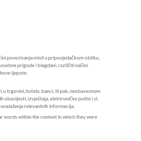
ačini povezivanja misli u pripovjedačkom obliku,
osebne prigode i blagdani, različiti načini
ihove ljepote.
, u trgovini, hotelu, banci, ili pak, neobaveznom
obavijesti, izvještaja, elektroničke pošte i sl.
ronalaženja relevantnih informacija.
ar words within the context in which they were