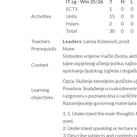
IT zg - Win 25/26
T
N
L
ECTS
1
0
0
Activities
Units
15
0
0
Hours
2
0
0
Total
30
0
0
Teachers
Leaders:
Lamia Kulenović, pred.
Prerequisits
None
Slobodno vrijeme i način života, akt
tajne uspješnog učenja jezika, najbol
Content
opisivanja ljudskog izgleda i događaj
Opća. Služenje temeljnim jezičnim v
Posebna. Snalaženje u svakodnevnim ži
Learning
razgovoru s poznanicima o različitim 
objectives
Razumijevanje govornog materijala te
1. 1. Understand the main thoughts 
used.
2. Understand speaking or lecture ab
3. Describe subjects and contents re