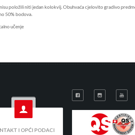
i nisu položili niti jedan kolokvij. Obuhvaća cjelovito gradivo pred
lno 50% bodova.
talno učenje
NTAKT I OPĆI PODACI