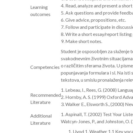
4. Read, analyze and present a short
Learning
5. Ask questions and provide feedb
outcomes
6. Give advice, propositions, etc.
7. Follow and participate in discussi
8. Write a short essay/report listing
9. Make short notes.
Student je osposobljen za služenje 
svakodnevnim životnim situacijama, b
o različitim sferama života. U pisme
Competencies
popunjavanja formulara i sl. Na isti
tekstova, u smislu pronalaženja rele
1. Lebeau, I., Rees, G. (2008) La
Recommended
2. Hornby, A. S. (1999) Oxford Adv
Literature
3. Walker E., Elsworth S., (2000) 
1. Aspinall, T. (2002) Test Your Lis
Additional
Watcyn-Jones, P., and Johnston, O. 
Literature
Uvod 1. Weather 1.1 Key voca