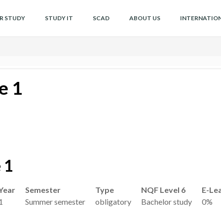
OR STUDY
STUDY IT
SCAD
ABOUT US
INTERNATIO
e 1
 1
Year
Semester
Type
NQF Level 6
E-Le
1
Summer semester
obligatory
Bachelor study
0%