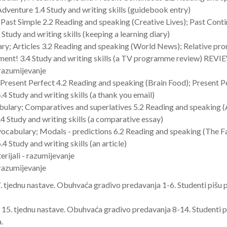
Adventure 1.4 Study and writing skills (guidebook entry)
 Past Simple 2.2 Reading and speaking (Creative Lives); Past Cont
4 Study and writing skills (keeping a learning diary)
ary; Articles 3.2 Reading and speaking (World News); Relative pr
nment! 3.4 Study and writing skills (a TV programme review) REVI
 razumijevanje
 Present Perfect 4.2 Reading and speaking (Brain Food); Present Pe
.4 Study and writing skills (a thank you email)
bulary; Comparatives and superlatives 5.2 Reading and speaking (A
.4 Study and writing skills (a comparative essay)
 vocabulary; Modals - predictions 6.2 Reading and speaking (The Fa
4 Study and writing skills (an article)
rijali - razumijevanje
 razumijevanje
7. tjednu nastave. Obuhvaća gradivo predavanja 1-6. Studenti pišu 
u 15. tjednu nastave. Obuhvaća gradivo predavanja 8-14. Studenti p
.