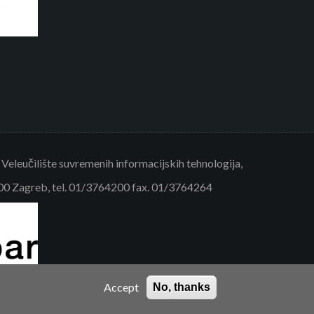
eleučilište suvremenih informacijskih tehnologija,
000 Zagreb, tel. 01/3764200 fax. 01/3764264
Accept
No, thanks