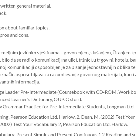
 written general material.
ack.
on about familiar topics.
 pros and cons.
temeljnim jezičnim vještinama – govorenjem, slušanjem, čitanjem i p
ilo da se radi o komunikaciji na ulici, tržnici, u trgovini, hotelu,
noj komunikaciji osposobljen je za pisanje jednostavnijih oblika te
 se način osposobljava za razumijevanje govornog materijala, kao i z
vantnih informacija.
nguage Leader Pre-Intermediate (Coursebook with CD-ROM, Workbo
anced Learner's Dictonary, OUP. Oxford.
New Grammar Practice for Pre-Intermediate Students, Longman Ltd
tening, Pearson Education Ltd. Harlow. 2. Dean, M. (2002) Test You
(2002) Test Your Vocabulary 2, Pearson Education Ltd. Harlow.
bulary; Present Simple and Present Continuous 1.2 Reading and s