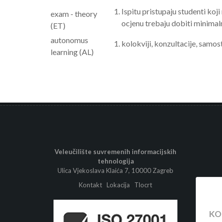
Ispitu pristupaju studenti koj
exam - theory
ocjenu trebaju dobiti minima
(ET)
autonomus
kolokviji, konzultacije, samos
learning (AL)
Veleučilište suvremenih informacijskih
tehnologija
Ulica Vjekoslava Klaića 7, 10000 Zagreb
Kontakt
Lokacija
Tlocrt
KO