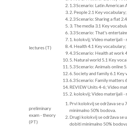
1.3 Scenario: Latin American 
2. People 2.1 Key vocabulary;
2.3 Scenario: Sharing a flat 2.
3. The media 3.1 Key vocabul
3.3 Scenario: That's entertai
1. kolokvij; Video materijali -
4. Health 4.1 Key vocabulary;
lectures (T)
4.3 Scenario: Health at work 4
5. Natural world 5.1 Key voca
5.3 Scenario: Animals online 5
6. Society and family 6.1 Key
6.3 Scenario: Family matters 6.
REVIEW Units 4-6; Video mate
2. kolokvij; Video materijali -
Prvi kolokvij se održava se u 
preliminary
minimalno 50% bodova.
exam - theory
Drugi kolokvij se održava se 
(PT)
dobiti minimalno 50% bodova