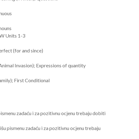
inuous
onouns
EW Units 1-3
rfect (for and since)
nimal Invasion); Expressions of quantity
mily); First Conditional
pismenu zadaću i za pozitivnu ocjenu trebaju dobiti
išu pismenu zadaću i za pozitivnu ocjenu trebaju